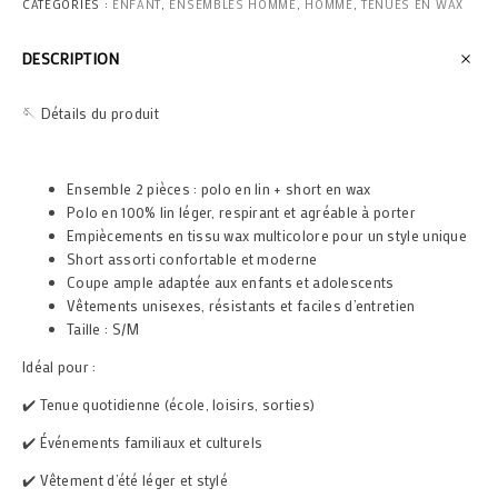
CATÉGORIES :
ENFANT
,
ENSEMBLES HOMME
,
HOMME
,
TENUES EN WAX
DESCRIPTION
🪡 Détails du produit
Ensemble 2 pièces : polo en lin + short en wax
Polo en 100% lin léger, respirant et agréable à porter
Empiècements en tissu wax multicolore pour un style unique
Short assorti confortable et moderne
Coupe ample adaptée aux enfants et adolescents
Vêtements unisexes, résistants et faciles d’entretien
Taille : S/M
Idéal pour :
✔️ Tenue quotidienne (école, loisirs, sorties)
✔️ Événements familiaux et culturels
✔️ Vêtement d’été léger et stylé