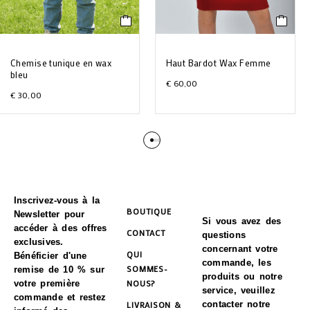
Chemise tunique en wax
Haut Bardot Wax Femme
bleu
€
60,00
€
30,00
Inscrivez-vous à la
BOUTIQUE
Newsletter pour
Si vous avez des
accéder à des offres
CONTACT
questions
exclusives.
concernant votre
QUI
Bénéficier d'une
commande, les
SOMMES-
remise de 10 % sur
produits ou notre
NOUS?
votre première
service, veuillez
commande et restez
LIVRAISON &
contacter notre